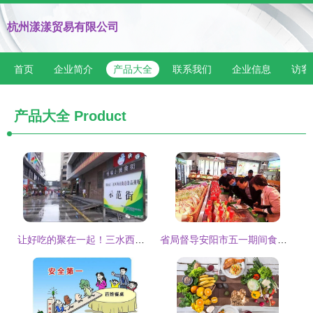
杭州漾漾贸易有限公司
首页
企业简介
产品大全
联系我们
企业信息
访客
产品大全
Product
让好吃的聚在一起！三水西南打造食品摊贩集中经营示范街
省局督导安阳市五一期间食品经营安全监管工作 筑牢节日食品安全防线