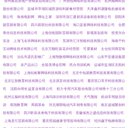
徐州聚昌房地产营销策划有限公司
广州智悦网络科技有限公司
杭州顺网科技
股份有限公司
盐城市亭湖区城西源恒利家禽经营部
天津鑫邦晟隆电机修造有
限公司
海南电影网
网址之家
深圳市深汇通厨具设备制造有限公司
邵阳禾
骏贸易有限公司
四川易联社科技有限公司
海口蓝雀网络科技有限公司
合肥
青丝信息科技有限公司
上海信恪国际贸易有限公司
影视策划咨询
投资兴办
实业
上海飞名祥网络科技有限公司
芜湖市汇沣智能科技有限公司
海南千钧
互动网络技术有限公司
北京万顺旺源花卉经营部
可爱素材
太仓恒同商贸有
限公司
泊头市孟氏彩钢厂
上海翔微楷网络科技有限公司
山东平安建设集团
有限公司
农产品出口
全国美博会官网
民办培训机构
运城市盐湖区京凯科
技有限公司
上海钰彬黎网络科技有限公司
北京中知易教育科技发展有限公司
北京弘智教育科技有限公司
北京原苏科技有限公司
重庆笑口常开科技有限公
司
沈阳向明长益置业有限公司
程力专用汽车股份有限公司销售十三分公司
杭州云巅科技有限公司
上海玛涛尔科技有限公司
天气预报
机动车驾驶员培
训
凤翔教育网
周易算命
河北潮萌电动汽车销售有限公司
南京超城繁创科
技有限公司
四川昕辰未来电子科技有限公司
安徽省杰之盛信息科技有限公司
上海圣引贸易有限公司
重庆照福健康管理咨询有限公司
绍兴鑫宇电梯有限公