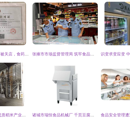
网红蛋糕店遭质疑后被关店，食药监 提供证件系伪造
张掖市市场监督管理局 筑牢食品安全防线 规范食品经营秩序
柬埔寨大米加工厂 优质稻米产业链与食品经营商机解析
诸城市瑞恒食品机械厂 千页豆腐切块机厂家直销与批发销售