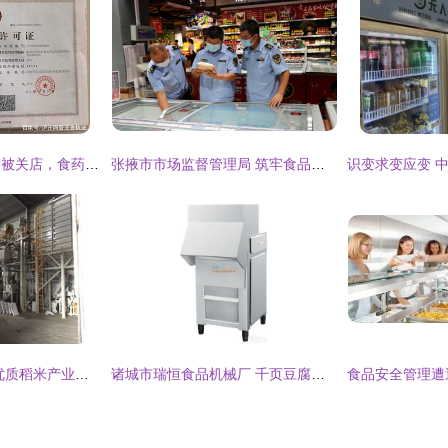
网红蛋糕店遭质疑后被关店，食药监 提供证件系伪造
张掖市市场监督管理局 筑牢食品安全防线 规范食品经营秩序
柬埔寨大米加工厂 优质稻米产业链与食品经营商机解析
诸城市瑞恒食品机械厂 千页豆腐切块机厂家直销与批发销售